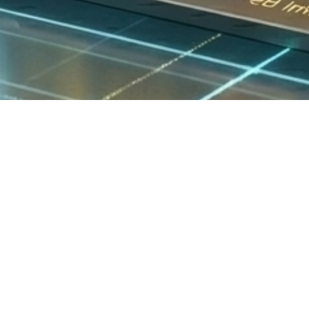
Mi cuenta
Franquicias
>
Mi cuenta
> Tengo una i