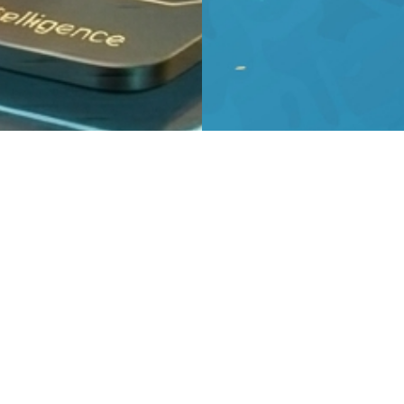
Bolsa de Trabajo
> Firma de Abogados
dea innovadora para las