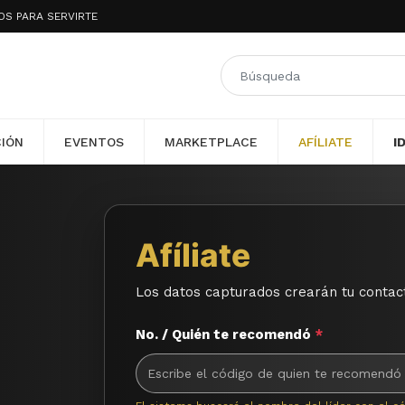
A - LAS 24 HORAS ESTAMOS PAR
CIÓN
EVENTOS
MARKETPLACE
AFÍLIATE
I
Afíliate
Los datos capturados crearán tu contac
No. / Quién te recomendó
*