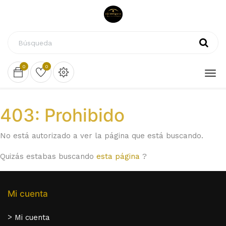
0
0
403: Prohibido
No está autorizado a ver la página que está buscando.
Quizás estabas buscando
esta página
?
Mi cuenta
>
Mi cuenta